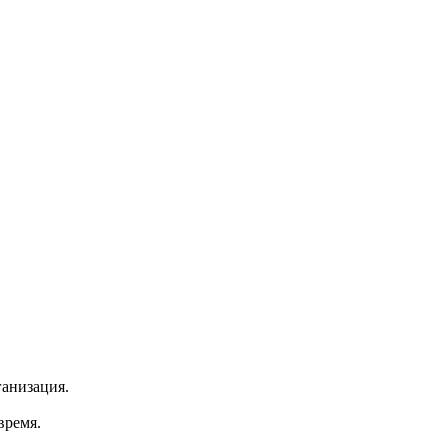
анизация.
время.