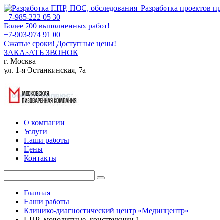
+7-985-222 05 30
Более 700 выполненных работ!
+7-903-974 91 00
Сжатые сроки! Доступные цены!
ЗАКАЗАТЬ ЗВОНОК
г. Москва
ул. 1-я Останкинская, 7а
О компании
Услуги
Наши работы
Цены
Контакты
Главная
Наши работы
Клинико-диагностический центр «Мединцентр»
ППР_монолитные_конструкции.1